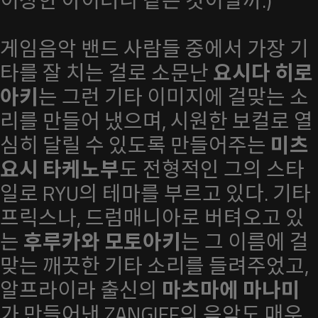
이상한 아이러니 같은 것이랄까.)
게임음악 밴드 사람들 중에서 가장 기
타를 잘 치는 걸로 소문난
요시다 히로
아키
는 그런 기타 이미지에 걸맞는 소
리를 만들어 냈으며, 시원한 보컬로 열
심히 달릴 수 있도록 만들어주는
미츠
요시 타케노부
도 전형적인 그의 스타
일로 RYU의 테마를 부르고 있다. 기타
프릭스나, 드럼매니아로 버텨오고 있
는
후루카와 모토아키
는 그 이름에 걸
맞는 깨끗한 기타 소리를 들려주었고,
알프라이라 출신의
마츠마에 마나미
가 만들어낸 ZANGIEF의 음악도 매우