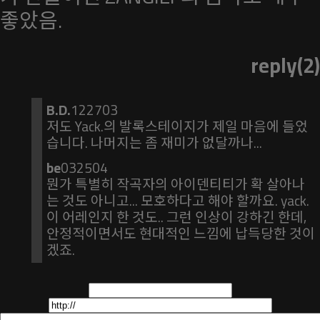
좋았음.
reply(2)
B.D.
122703
저도 Yack.의 발록스테이지가 제일 마음에 들었
습니다. 나머지는 좀 재미가 없달까나...
be
032504
뭔가 특별히 작곡자의 아이덴티티가 확 살아나
는 것도 아니고... 모호하다고 해야 할까요. yack.
이 어레인지 한 것도.. 그런 인상이 강하긴 한데,
안정적이면서도 현대적인 느낌에 납득당한 것이
겠죠.