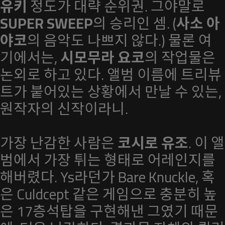
유키
정도가 대략 순위권. 그야말로
SUPER SWEEP
의 승리인 셈. (
사소 아
야코
의 음악도 나쁘지 않다.) 물론 여
기에서는,
시모무라 요코
의 작업물은
논외로 하고 있다. 앨범 이름에 트리뷰
트가 붙어있는 상황에서 만날 수 있는,
원작자의 신작이라니.
가장 난감한 사람은
코시로 유조
. 이 앨
범에서 가장 튀는 형태로 어레인지를
해버렸다. Ys라던가 Bare Knuckle, 혹
은 Culdcept 같은 게임으로 충분히 높
은 17층석탑을 구현해낸 그였기 때문