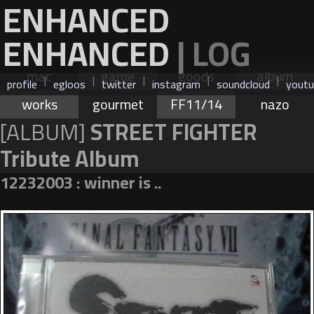
ENHANCED
ENHANCED
| LOG
mac
game
goods
album
|
|
|
|
|
profile
egloos
twitter
instagram
soundcloud
youtu
works
gourmet
FF11/14
nazo
[ALBUM]
STREET FIGHTER
Tribute Album
12232003 : winner is ..