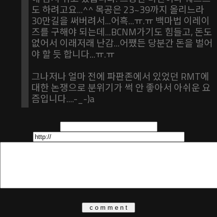
도 하려고요...^^ 목공은 23~39까지 올리느라
30만길을 써버려서...어흑...ㅠ.ㅠ 백마법 이레이
즈를 구해야 되는데...BCNM가기도 힘들고, 돈도
없어서 이래저래 난감...어쨌든 당분간 돈을 벌어
야 할 듯 합니다...ㅠ.ㅠ
그나저나 얼마 전에 파판존에서 있었던 RMT에
대한 논쟁으로 분위기가 썩 안 좋아서 아쉬운 요
즘입니다....-_-)a