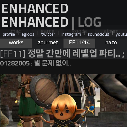
ENHANCED
ENHANCED
| LOG
mac
game
goods
album
|
|
|
|
|
profile
egloos
twitter
instagram
soundcloud
youtu
works
gourmet
FF11/14
nazo
[FF11]
정말 간만에 레벨업 파티.. ;
01282005 : 별 문제 없이..